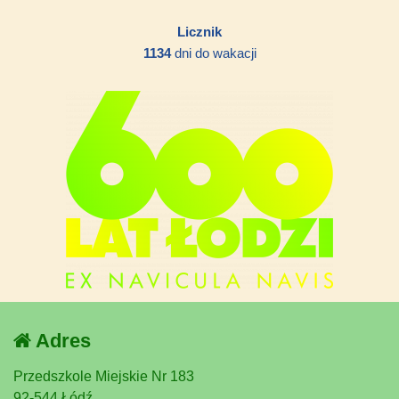
Licznik
1134
dni do wakacji
Adres
Przedszkole Miejskie Nr 183
92-544 Łódź