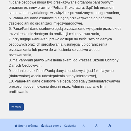
4. dane osobowe mogą być przekazywane organom państwowym,
organom ochrony prawnej (Policja, Prokuratura, Sąd) lub organom
samorządu terytorialnego w związku z prowadzonym postępowaniem,
5. Pana/Pani dane osobowe nie będą przekazywane do państwa
trzeciego ani do organizacji międzynarodowej,
6. Pana/Pani dane osobowe będą przetwarzane wyłącznie przez okres
i w zakresie niezbędnym do realizacji celu przetwarzania,
7. przysługuje Panu/Pani prawo dostępu do treści swoich danych
osobowych oraz ich sprostowania, usunięcia lub ograniczenia
przetwarzania lub prawo do wniesienia sprzeciwu wobec
przetwarzania,
8. ma Pan/Pani prawo wniesienia skargi do Prezesa Urzędu Ochrony
Danych Osobowych,
9. podanie przez Pana/Panią danych osobowych jest fakultatywne
(dobrowolne) w celu udostępnienia strony internetowej,
10. Pana/Pani dane osobowe nie będą podlegały zautomatyzowanym
procesom podejmowania decyzji przez Administratora, w tym
profilowaniu.
zamknij
Strona główna
Mapa strony
Czcionka