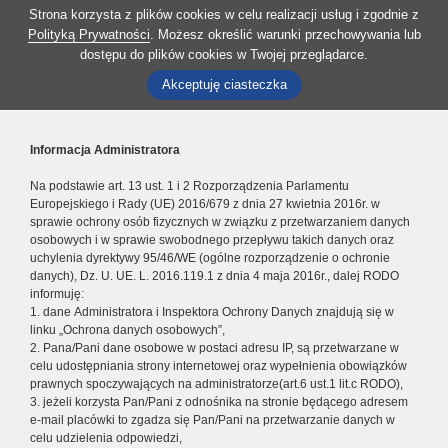
Strona korzysta z plików cookies w celu realizacji usług i zgodnie z
Polityką Prywatności
. Możesz określić warunki przechowywania lub
dostępu do plików cookies w Twojej przeglądarce.
Akceptuję ciasteczka
Informacja Administratora
Na podstawie art. 13 ust. 1 i 2 Rozporządzenia Parlamentu
Europejskiego i Rady (UE) 2016/679 z dnia 27 kwietnia 2016r. w
sprawie ochrony osób fizycznych w związku z przetwarzaniem danych
osobowych i w sprawie swobodnego przepływu takich danych oraz
uchylenia dyrektywy 95/46/WE (ogólne rozporządzenie o ochronie
danych), Dz. U. UE. L. 2016.119.1 z dnia 4 maja 2016r., dalej RODO
informuję:
1. dane Administratora i Inspektora Ochrony Danych znajdują się w
linku „Ochrona danych osobowych”,
2. Pana/Pani dane osobowe w postaci adresu IP, są przetwarzane w
celu udostępniania strony internetowej oraz wypełnienia obowiązków
prawnych spoczywających na administratorze(art.6 ust.1 lit.c RODO),
3. jeżeli korzysta Pan/Pani z odnośnika na stronie będącego adresem
e-mail placówki to zgadza się Pan/Pani na przetwarzanie danych w
celu udzielenia odpowiedzi,