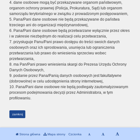
4. dane osobowe mogą być przekazywane organom państwowym,
organom ochrony prawnej (Policja, Prokuratura, Sąd) lub organom
samorządu terytorialnego w związku z prowadzonym postępowaniem,
5. Pana/Pani dane osobowe nie będą przekazywane do państwa
trzeciego ani do organizacji międzynarodowej,
6. Pana/Pani dane osobowe będą przetwarzane wyłącznie przez okres
i w zakresie niezbędnym do realizacji celu przetwarzania,
7. przysługuje Panu/Pani prawo dostępu do treści swoich danych
osobowych oraz ich sprostowania, usunięcia lub ograniczenia
przetwarzania lub prawo do wniesienia sprzeciwu wobec
przetwarzania,
8. ma Pan/Pani prawo wniesienia skargi do Prezesa Urzędu Ochrony
Danych Osobowych,
9. podanie przez Pana/Panią danych osobowych jest fakultatywne
(dobrowolne) w celu udostępnienia strony internetowej,
10. Pana/Pani dane osobowe nie będą podlegały zautomatyzowanym
procesom podejmowania decyzji przez Administratora, w tym
profilowaniu.
zamknij
Strona główna
Mapa strony
Czcionka