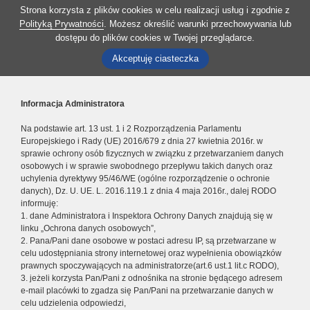
Strona korzysta z plików cookies w celu realizacji usług i zgodnie z
Polityką Prywatności
. Możesz określić warunki przechowywania lub
dostępu do plików cookies w Twojej przeglądarce.
Akceptuję ciasteczka
Informacja Administratora
Na podstawie art. 13 ust. 1 i 2 Rozporządzenia Parlamentu
Europejskiego i Rady (UE) 2016/679 z dnia 27 kwietnia 2016r. w
sprawie ochrony osób fizycznych w związku z przetwarzaniem danych
osobowych i w sprawie swobodnego przepływu takich danych oraz
uchylenia dyrektywy 95/46/WE (ogólne rozporządzenie o ochronie
danych), Dz. U. UE. L. 2016.119.1 z dnia 4 maja 2016r., dalej RODO
informuję:
1. dane Administratora i Inspektora Ochrony Danych znajdują się w
linku „Ochrona danych osobowych”,
2. Pana/Pani dane osobowe w postaci adresu IP, są przetwarzane w
celu udostępniania strony internetowej oraz wypełnienia obowiązków
prawnych spoczywających na administratorze(art.6 ust.1 lit.c RODO),
3. jeżeli korzysta Pan/Pani z odnośnika na stronie będącego adresem
e-mail placówki to zgadza się Pan/Pani na przetwarzanie danych w
celu udzielenia odpowiedzi,