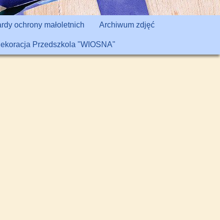
rdy ochrony małoletnich
Archiwum zdjęć
ekoracja Przedszkola "WIOSNA"