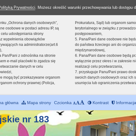
Polityką Prywatności
. Możesz określić warunki przechowywania lub dostępu d
 linku „Ochrona danych osobowych”,
Prokuratura, Sąd) lub organom sam
ne osobowe w postaci adresu IP, są
terytorialnego w związku z prowadz
 celu udostępniania strony
postępowaniem,
raz wypełnienia obowiązków
5. Pana/Pani dane osobowe nie bę
ywających na administratorze(art.6
do państwa trzeciego ani do organiza
),
międzynarodowej,
sta Pan/Pani z odnośnika na stronie
6. Pana/Pani dane osobowe będą pr
em e-mail placówki to zgadza się
wyłącznie przez okres i w zakresie 
zetwarzanie danych w celu
realizacji celu przetwarzania,
owiedzi,
7. przysługuje Panu/Pani prawo dost
we mogą być przekazywane organom
swoich danych osobowych oraz ich s
ganom ochrony prawnej (Policja,
usunięcia lub ograniczenia przetwar
na główna
Mapa strony
Czcionka
Kontrast
Informacja
jskie nr 183