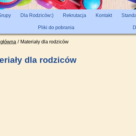
Grupy
Dla Rodziców:)
Rekrutacja
Kontakt
Standa
Pliki do pobrania
D
 główna
Materiały dla rodziców
eriały dla rodziców