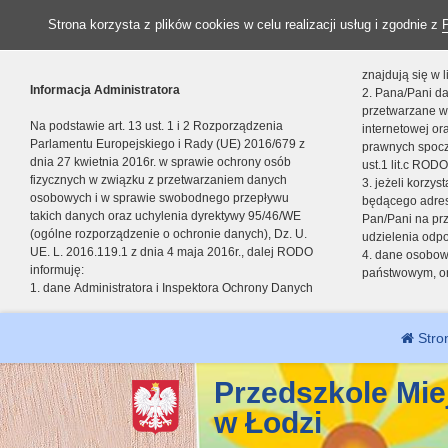
Strona korzysta z plików cookies w celu realizacji usług i zgodnie z
znajdują się w
Informacja Administratora
2. Pana/Pani da
przetwarzane w
Na podstawie art. 13 ust. 1 i 2 Rozporządzenia
internetowej o
Parlamentu Europejskiego i Rady (UE) 2016/679 z
prawnych spocz
dnia 27 kwietnia 2016r. w sprawie ochrony osób
ust.1 lit.c RODO
fizycznych w związku z przetwarzaniem danych
3. jeżeli korzy
osobowych i w sprawie swobodnego przepływu
będącego adres
takich danych oraz uchylenia dyrektywy 95/46/WE
Pan/Pani na pr
(ogólne rozporządzenie o ochronie danych), Dz. U.
udzielenia odp
UE. L. 2016.119.1 z dnia 4 maja 2016r., dalej RODO
4. dane osobo
informuję:
państwowym, or
1. dane Administratora i Inspektora Ochrony Danych
Stro
Przedszkole Mie
w Łodzi