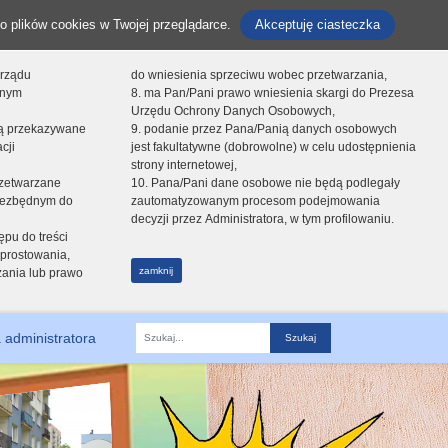
o plików cookies w Twojej przeglądarce.
Akceptuję ciasteczka
orządu
do wniesienia sprzeciwu wobec przetwarzania,
onym
8. ma Pan/Pani prawo wniesienia skargi do Prezesa
Urzędu Ochrony Danych Osobowych,
dą przekazywane
9. podanie przez Pana/Panią danych osobowych
cji
jest fakultatywne (dobrowolne) w celu udostępnienia
strony internetowej,
zetwarzane
10. Pana/Pani dane osobowe nie będą podlegały
niezbędnym do
zautomatyzowanym procesom podejmowania
decyzji przez Administratora, w tym profilowaniu.
ępu do treści
prostowania,
zamknij
zania lub prawo
 administratora
Fraza