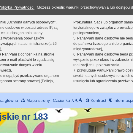
Polityką Prywatności
. Możesz określić warunki przechowywania lub dostępu d
 linku „Ochrona danych osobowych”,
Prokuratura, Sąd) lub organom sam
ne osobowe w postaci adresu IP, są
terytorialnego w związku z prowadz
 celu udostępniania strony
postępowaniem,
raz wypełnienia obowiązków
5. Pana/Pani dane osobowe nie bę
ywających na administratorze(art.6
do państwa trzeciego ani do organiza
),
międzynarodowej,
sta Pan/Pani z odnośnika na stronie
6. Pana/Pani dane osobowe będą pr
em e-mail placówki to zgadza się
wyłącznie przez okres i w zakresie 
zetwarzanie danych w celu
realizacji celu przetwarzania,
owiedzi,
7. przysługuje Panu/Pani prawo dost
we mogą być przekazywane organom
swoich danych osobowych oraz ich s
ganom ochrony prawnej (Policja,
usunięcia lub ograniczenia przetwar
na główna
Mapa strony
Czcionka
Kontrast
Informacja
jskie nr 183