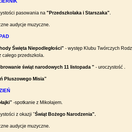
IERNIK
zystości pasowania na
"Przedszkolaka i Starszaka"
.
iczne audycje muzyczne.
OPAD
hody Święta Niepodległości"
- występ Klubu Twórczych Rodzi
 z całego przedszkola.
browanie świąt narodowych 11 listopada "
- uroczystość .
eń Pluszowego Misia”
ZIEŃ
łajki”
-spotkanie z Mikołajem.
ystości z okazji "
Świąt Bożego Narodzenia".
iczne audycje muzyczne.