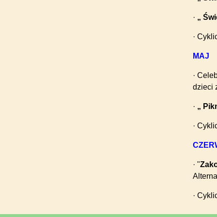
·
„ Św
· Cykl
MAJ
· Cele
dzieci 
·
„ Pik
· Cykl
CZER
· "
Zako
Altern
· Cykl