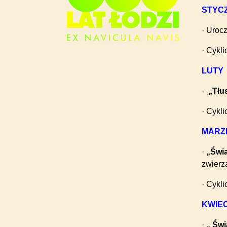
STYC
· Urocz
· Cykl
LUTY
·
„Tłu
· Cykl
MARZ
·
„Świ
zwierz
· Cykl
KWIE
·
„ Św