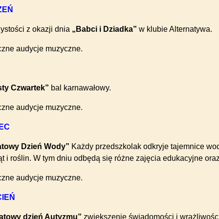
ZEŃ
ystości z okazji dnia
„Babci i Dziadka”
w klubie Alternatywa.
iczne audycje muzyczne.
sty Czwartek”
bal karnawałowy.
iczne audycje muzyczne.
EC
atowy Dzień Wody”
Każdy przedszkolak odkryje tajemnice wody 
ąt i roślin. W tym dniu odbędą się różne zajęcia edukacyjne or
iczne audycje muzyczne.
CIEŃ
iatowy dzień Autyzmu”
zwiększenie świadomości i wrażliwości