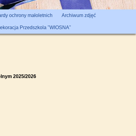
rdy ochrony małoletnich
Archiwum zdjęć
ekoracja Przedszkola "WIOSNA"
olnym 2025/2026