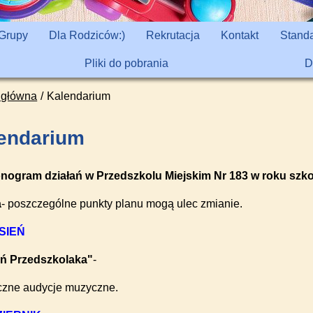
Grupy
Dla Rodziców:)
Rekrutacja
Kontakt
Standa
Pliki do pobrania
D
 główna
Kalendarium
endarium
ogram działań w Przedszkolu Miejskim Nr 183 w roku szk
a
- poszczególne punkty planu mogą ulec zmianie.
SIEŃ
eń Przedszkolaka"
-
iczne audycje muzyczne.