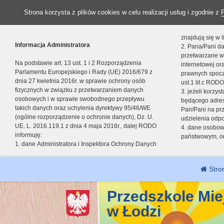
Strona korzysta z plików cookies w celu realizacji usług i zgodnie z
znajdują się w
Informacja Administratora
2. Pana/Pani da
przetwarzane w
Na podstawie art. 13 ust. 1 i 2 Rozporządzenia
internetowej o
Parlamentu Europejskiego i Rady (UE) 2016/679 z
prawnych spocz
dnia 27 kwietnia 2016r. w sprawie ochrony osób
ust.1 lit.c RODO
fizycznych w związku z przetwarzaniem danych
3. jeżeli korzy
osobowych i w sprawie swobodnego przepływu
będącego adres
takich danych oraz uchylenia dyrektywy 95/46/WE
Pan/Pani na pr
(ogólne rozporządzenie o ochronie danych), Dz. U.
udzielenia odp
UE. L. 2016.119.1 z dnia 4 maja 2016r., dalej RODO
4. dane osobo
informuję:
państwowym, or
1. dane Administratora i Inspektora Ochrony Danych
Stro
Przedszkole Mie
w Łodzi