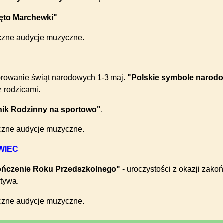
ięto Marchewki"
iczne audycje muzyczne.
browanie świąt narodowych 1-3 maj.
"Polskie symbole narod
z rodzicami.
nik Rodzinny na sportowo"
.
iczne audycje muzyczne.
WIEC
ńczenie Roku Przedszkolnego"
- uroczystości z okazji zako
atywa.
iczne audycje muzyczne.