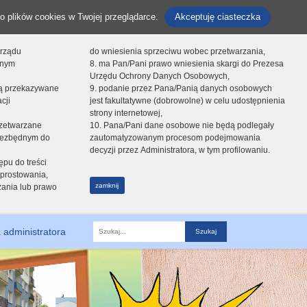
o plików cookies w Twojej przeglądarce.
Akceptuję ciasteczka
orządu
do wniesienia sprzeciwu wobec przetwarzania,
onym
8. ma Pan/Pani prawo wniesienia skargi do Prezesa
Urzędu Ochrony Danych Osobowych,
dą przekazywane
9. podanie przez Pana/Panią danych osobowych
cji
jest fakultatywne (dobrowolne) w celu udostępnienia
strony internetowej,
zetwarzane
10. Pana/Pani dane osobowe nie będą podlegały
niezbędnym do
zautomatyzowanym procesom podejmowania
decyzji przez Administratora, w tym profilowaniu.
ępu do treści
prostowania,
zamknij
zania lub prawo
 administratora
Fraza