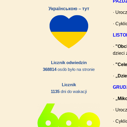
PAŹDZ
Українською – тут
· Uroc
· Cykl
LIST
·
"Obc
dzieci
Licznik odwiedzin
·
"Cele
368814
osób było na stronie
·
„Dzi
Licznik
GRUD
1135
dni do wakacji
·
„Miko
· Urocz
· Cykl