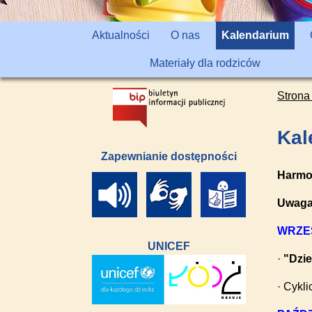
Aktualności
O nas
Kalendarium
Materiały dla rodziców
Strona
Kal
Zapewnianie dostępności
Harmon
Uwag
WRZE
UNICEF
·
"Dzi
· Cykl