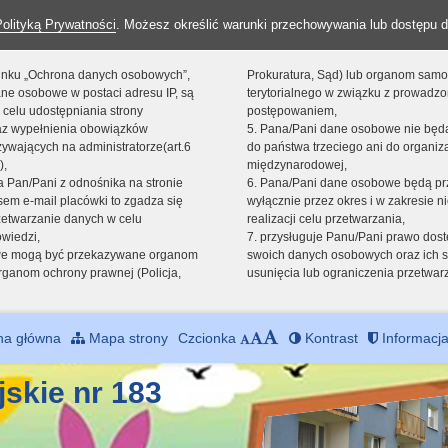
Polityką Prywatności
. Możesz określić warunki przechowywania lub dostępu d
 linku „Ochrona danych osobowych”,
Prokuratura, Sąd) lub organom sam
ne osobowe w postaci adresu IP, są
terytorialnego w związku z prowadz
 celu udostępniania strony
postępowaniem,
raz wypełnienia obowiązków
5. Pana/Pani dane osobowe nie bę
ywających na administratorze(art.6
do państwa trzeciego ani do organiza
),
międzynarodowej,
sta Pan/Pani z odnośnika na stronie
6. Pana/Pani dane osobowe będą pr
em e-mail placówki to zgadza się
wyłącznie przez okres i w zakresie 
zetwarzanie danych w celu
realizacji celu przetwarzania,
owiedzi,
7. przysługuje Panu/Pani prawo dost
we mogą być przekazywane organom
swoich danych osobowych oraz ich s
ganom ochrony prawnej (Policja,
usunięcia lub ograniczenia przetwar
na główna
Mapa strony
Czcionka
Kontrast
Informacja
jskie nr 183