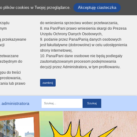
o plików cookies w Twojej przeglądarce.
Akceptuję ciasteczka
orządu
do wniesienia sprzeciwu wobec przetwarzania,
onym
8. ma Pan/Pani prawo wniesienia skargi do Prezesa
Urzędu Ochrony Danych Osobowych,
dą przekazywane
9. podanie przez Pana/Panią danych osobowych
cji
jest fakultatywne (dobrowolne) w celu udostępnienia
strony internetowej,
zetwarzane
10. Pana/Pani dane osobowe nie będą podlegały
niezbędnym do
zautomatyzowanym procesom podejmowania
decyzji przez Administratora, w tym profilowaniu.
ępu do treści
prostowania,
zamknij
zania lub prawo
 administratora
Fraza