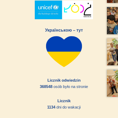
Українською – тут
Licznik odwiedzin
368548
osób było na stronie
Licznik
1134
dni do wakacji