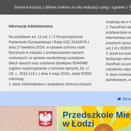
Strona korzysta z plików cookies w celu realizacji usług i zgodnie z
znajdują się w
Informacja Administratora
2. Pana/Pani da
przetwarzane w
Na podstawie art. 13 ust. 1 i 2 Rozporządzenia
internetowej o
Parlamentu Europejskiego i Rady (UE) 2016/679 z
prawnych spocz
dnia 27 kwietnia 2016r. w sprawie ochrony osób
ust.1 lit.c RODO
fizycznych w związku z przetwarzaniem danych
3. jeżeli korzy
osobowych i w sprawie swobodnego przepływu
będącego adres
takich danych oraz uchylenia dyrektywy 95/46/WE
Pan/Pani na pr
(ogólne rozporządzenie o ochronie danych), Dz. U.
udzielenia odp
UE. L. 2016.119.1 z dnia 4 maja 2016r., dalej RODO
4. dane osobo
informuję:
państwowym, or
1. dane Administratora i Inspektora Ochrony Danych
Stro
Przedszkole Mie
w Łodzi