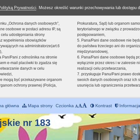
Polityką Prywatności
. Możesz określić warunki przechowywania lub dostępu d
 linku „Ochrona danych osobowych”,
Prokuratura, Sąd) lub organom sam
ne osobowe w postaci adresu IP, są
terytorialnego w związku z prowadz
 celu udostępniania strony
postępowaniem,
raz wypełnienia obowiązków
5. Pana/Pani dane osobowe nie bę
ywających na administratorze(art.6
do państwa trzeciego ani do organiza
),
międzynarodowej,
sta Pan/Pani z odnośnika na stronie
6. Pana/Pani dane osobowe będą pr
em e-mail placówki to zgadza się
wyłącznie przez okres i w zakresie 
zetwarzanie danych w celu
realizacji celu przetwarzania,
owiedzi,
7. przysługuje Panu/Pani prawo dost
we mogą być przekazywane organom
swoich danych osobowych oraz ich s
ganom ochrony prawnej (Policja,
usunięcia lub ograniczenia przetwar
na główna
Mapa strony
Czcionka
Kontrast
Informacja
jskie nr 183