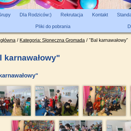
Grupy
Dla Rodziców:)
Rekrutacja
Kontakt
Standa
Pliki do pobrania
D
 główna
Kategoria: Słoneczna Gromada
"Bal karnawałowy"
l karnawałowy"
 karnawałowy"