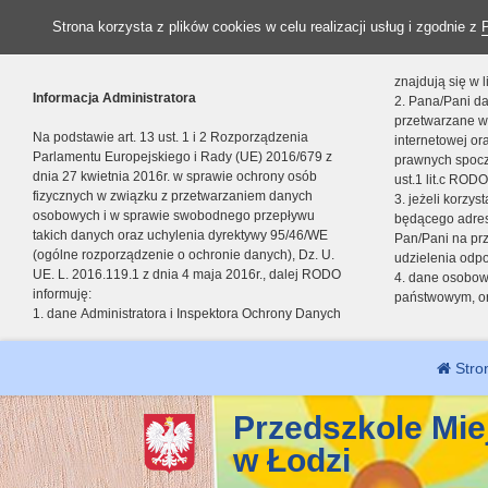
Strona korzysta z plików cookies w celu realizacji usług i zgodnie z
znajdują się w
Informacja Administratora
2. Pana/Pani da
przetwarzane w
Na podstawie art. 13 ust. 1 i 2 Rozporządzenia
internetowej o
Parlamentu Europejskiego i Rady (UE) 2016/679 z
prawnych spocz
dnia 27 kwietnia 2016r. w sprawie ochrony osób
ust.1 lit.c RODO
fizycznych w związku z przetwarzaniem danych
3. jeżeli korzy
osobowych i w sprawie swobodnego przepływu
będącego adres
takich danych oraz uchylenia dyrektywy 95/46/WE
Pan/Pani na pr
(ogólne rozporządzenie o ochronie danych), Dz. U.
udzielenia odp
UE. L. 2016.119.1 z dnia 4 maja 2016r., dalej RODO
4. dane osobo
informuję:
państwowym, or
1. dane Administratora i Inspektora Ochrony Danych
Stro
Przedszkole Mie
w Łodzi