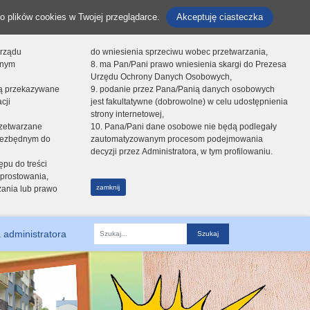
o plików cookies w Twojej przeglądarce.
Akceptuję ciasteczka
orządu
do wniesienia sprzeciwu wobec przetwarzania,
onym
8. ma Pan/Pani prawo wniesienia skargi do Prezesa
Urzędu Ochrony Danych Osobowych,
dą przekazywane
9. podanie przez Pana/Panią danych osobowych
cji
jest fakultatywne (dobrowolne) w celu udostępnienia
strony internetowej,
zetwarzane
10. Pana/Pani dane osobowe nie będą podlegały
niezbędnym do
zautomatyzowanym procesom podejmowania
decyzji przez Administratora, w tym profilowaniu.
ępu do treści
prostowania,
zamknij
zania lub prawo
 administratora
Fraza