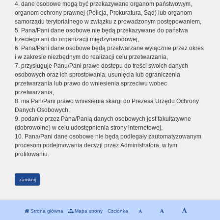
4. dane osobowe mogą być przekazywane organom państwowym,
organom ochrony prawnej (Policja, Prokuratura, Sąd) lub organom
samorządu terytorialnego w związku z prowadzonym postępowaniem,
5. Pana/Pani dane osobowe nie będą przekazywane do państwa
trzeciego ani do organizacji międzynarodowej,
6. Pana/Pani dane osobowe będą przetwarzane wyłącznie przez okres
i w zakresie niezbędnym do realizacji celu przetwarzania,
7. przysługuje Panu/Pani prawo dostępu do treści swoich danych
osobowych oraz ich sprostowania, usunięcia lub ograniczenia
przetwarzania lub prawo do wniesienia sprzeciwu wobec
przetwarzania,
8. ma Pan/Pani prawo wniesienia skargi do Prezesa Urzędu Ochrony
Danych Osobowych,
9. podanie przez Pana/Panią danych osobowych jest fakultatywne
(dobrowolne) w celu udostępnienia strony internetowej,
10. Pana/Pani dane osobowe nie będą podlegały zautomatyzowanym
procesom podejmowania decyzji przez Administratora, w tym
profilowaniu.
zamknij
Strona główna
Mapa strony
Czcionka