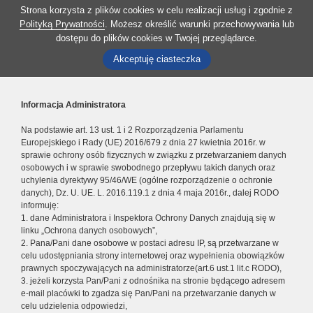
Strona korzysta z plików cookies w celu realizacji usług i zgodnie z
Polityką Prywatności
. Możesz określić warunki przechowywania lub
dostępu do plików cookies w Twojej przeglądarce.
Akceptuję ciasteczka
Informacja Administratora
Na podstawie art. 13 ust. 1 i 2 Rozporządzenia Parlamentu
Europejskiego i Rady (UE) 2016/679 z dnia 27 kwietnia 2016r. w
sprawie ochrony osób fizycznych w związku z przetwarzaniem danych
osobowych i w sprawie swobodnego przepływu takich danych oraz
uchylenia dyrektywy 95/46/WE (ogólne rozporządzenie o ochronie
danych), Dz. U. UE. L. 2016.119.1 z dnia 4 maja 2016r., dalej RODO
informuję:
1. dane Administratora i Inspektora Ochrony Danych znajdują się w
linku „Ochrona danych osobowych”,
2. Pana/Pani dane osobowe w postaci adresu IP, są przetwarzane w
celu udostępniania strony internetowej oraz wypełnienia obowiązków
prawnych spoczywających na administratorze(art.6 ust.1 lit.c RODO),
3. jeżeli korzysta Pan/Pani z odnośnika na stronie będącego adresem
e-mail placówki to zgadza się Pan/Pani na przetwarzanie danych w
celu udzielenia odpowiedzi,