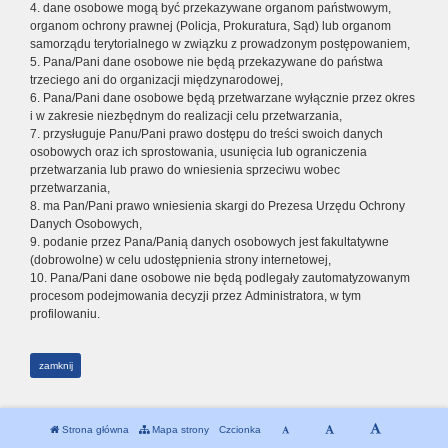
4. dane osobowe mogą być przekazywane organom państwowym,
organom ochrony prawnej (Policja, Prokuratura, Sąd) lub organom
samorządu terytorialnego w związku z prowadzonym postępowaniem,
5. Pana/Pani dane osobowe nie będą przekazywane do państwa
trzeciego ani do organizacji międzynarodowej,
6. Pana/Pani dane osobowe będą przetwarzane wyłącznie przez okres
i w zakresie niezbędnym do realizacji celu przetwarzania,
7. przysługuje Panu/Pani prawo dostępu do treści swoich danych
osobowych oraz ich sprostowania, usunięcia lub ograniczenia
przetwarzania lub prawo do wniesienia sprzeciwu wobec
przetwarzania,
8. ma Pan/Pani prawo wniesienia skargi do Prezesa Urzędu Ochrony
Danych Osobowych,
9. podanie przez Pana/Panią danych osobowych jest fakultatywne
(dobrowolne) w celu udostępnienia strony internetowej,
10. Pana/Pani dane osobowe nie będą podlegały zautomatyzowanym
procesom podejmowania decyzji przez Administratora, w tym
profilowaniu.
zamknij
Strona główna
Mapa strony
Czcionka