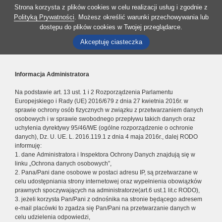
Strona korzysta z plików cookies w celu realizacji usług i zgodnie z
Polityką Prywatności
. Możesz określić warunki przechowywania lub
dostępu do plików cookies w Twojej przeglądarce.
Akceptuję ciasteczka
Informacja Administratora
Na podstawie art. 13 ust. 1 i 2 Rozporządzenia Parlamentu
Europejskiego i Rady (UE) 2016/679 z dnia 27 kwietnia 2016r. w
sprawie ochrony osób fizycznych w związku z przetwarzaniem danych
osobowych i w sprawie swobodnego przepływu takich danych oraz
uchylenia dyrektywy 95/46/WE (ogólne rozporządzenie o ochronie
danych), Dz. U. UE. L. 2016.119.1 z dnia 4 maja 2016r., dalej RODO
informuję:
1. dane Administratora i Inspektora Ochrony Danych znajdują się w
linku „Ochrona danych osobowych”,
2. Pana/Pani dane osobowe w postaci adresu IP, są przetwarzane w
celu udostępniania strony internetowej oraz wypełnienia obowiązków
prawnych spoczywających na administratorze(art.6 ust.1 lit.c RODO),
3. jeżeli korzysta Pan/Pani z odnośnika na stronie będącego adresem
e-mail placówki to zgadza się Pan/Pani na przetwarzanie danych w
celu udzielenia odpowiedzi,