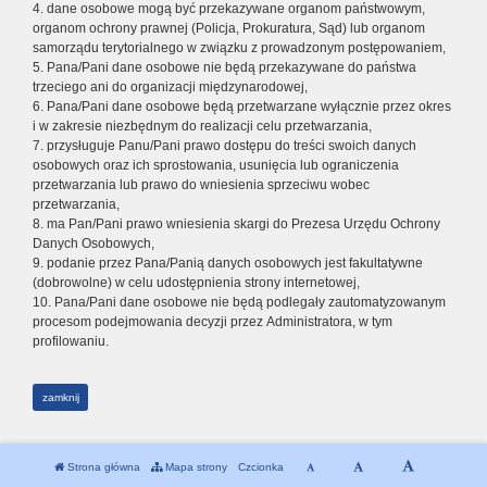
4. dane osobowe mogą być przekazywane organom państwowym,
organom ochrony prawnej (Policja, Prokuratura, Sąd) lub organom
samorządu terytorialnego w związku z prowadzonym postępowaniem,
5. Pana/Pani dane osobowe nie będą przekazywane do państwa
trzeciego ani do organizacji międzynarodowej,
6. Pana/Pani dane osobowe będą przetwarzane wyłącznie przez okres
i w zakresie niezbędnym do realizacji celu przetwarzania,
7. przysługuje Panu/Pani prawo dostępu do treści swoich danych
osobowych oraz ich sprostowania, usunięcia lub ograniczenia
przetwarzania lub prawo do wniesienia sprzeciwu wobec
przetwarzania,
8. ma Pan/Pani prawo wniesienia skargi do Prezesa Urzędu Ochrony
Danych Osobowych,
9. podanie przez Pana/Panią danych osobowych jest fakultatywne
(dobrowolne) w celu udostępnienia strony internetowej,
10. Pana/Pani dane osobowe nie będą podlegały zautomatyzowanym
procesom podejmowania decyzji przez Administratora, w tym
profilowaniu.
zamknij
Strona główna
Mapa strony
Czcionka