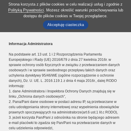
Strona korzysta z plików cookies w celu realizacji usług i zgodnie z
Polityką Prywatności
. Możesz określić warunki przechowywania lub
dostępu do plików cookies w Twojej przeglądarce.
Akceptuję ciasteczka
Informacja Administratora
Na podstawie art. 13 ust. 1 i 2 Rozporządzenia Parlamentu
Europejskiego i Rady (UE) 2016/679 z dnia 27 kwietnia 2016r. w
sprawie ochrony osób fizycznych w związku z przetwarzaniem danych
osobowych i w sprawie swobodnego przepływu takich danych oraz
uchylenia dyrektywy 95/46/WE (ogólne rozporządzenie o ochronie
danych), Dz. U. UE. L. 2016.119.1 z dnia 4 maja 2016r., dalej RODO
informuję:
1. dane Administratora i Inspektora Ochrony Danych znajdują się w
linku „Ochrona danych osobowych”,
2. Pana/Pani dane osobowe w postaci adresu IP, są przetwarzane w
celu udostępniania strony internetowej oraz wypełnienia obowiązków
prawnych spoczywających na administratorze(art.6 ust.1 lit.c RODO),
3. jeżeli korzysta Pan/Pani z odnośnika na stronie będącego adresem
e-mail placówki to zgadza się Pan/Pani na przetwarzanie danych w
celu udzielenia odpowiedzi,