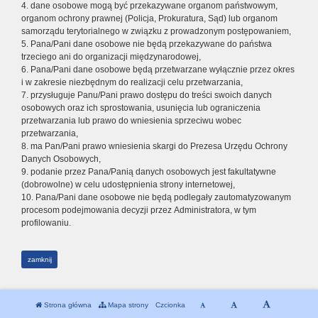
4. dane osobowe mogą być przekazywane organom państwowym,
organom ochrony prawnej (Policja, Prokuratura, Sąd) lub organom
samorządu terytorialnego w związku z prowadzonym postępowaniem,
5. Pana/Pani dane osobowe nie będą przekazywane do państwa
trzeciego ani do organizacji międzynarodowej,
6. Pana/Pani dane osobowe będą przetwarzane wyłącznie przez okres
i w zakresie niezbędnym do realizacji celu przetwarzania,
7. przysługuje Panu/Pani prawo dostępu do treści swoich danych
osobowych oraz ich sprostowania, usunięcia lub ograniczenia
przetwarzania lub prawo do wniesienia sprzeciwu wobec
przetwarzania,
8. ma Pan/Pani prawo wniesienia skargi do Prezesa Urzędu Ochrony
Danych Osobowych,
9. podanie przez Pana/Panią danych osobowych jest fakultatywne
(dobrowolne) w celu udostępnienia strony internetowej,
10. Pana/Pani dane osobowe nie będą podlegały zautomatyzowanym
procesom podejmowania decyzji przez Administratora, w tym
profilowaniu.
zamknij
Strona główna
Mapa strony
Czcionka