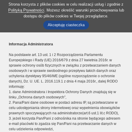
Strona korzysta z plików cookies w celu realizacji usług i zgodnie z
Polityką Prywatności
. Możesz określić warunki przechowywania lub
dostępu do plików cookies w Twojej przeglądarce.
Akceptuję ciasteczka
Informacja Administratora
Na podstawie art. 13 ust. 1 i 2 Rozporządzenia Parlamentu
Europejskiego i Rady (UE) 2016/679 z dnia 27 kwietnia 2016r. w
sprawie ochrony osób fizycznych w związku z przetwarzaniem danych
osobowych i w sprawie swobodnego przepływu takich danych oraz
uchylenia dyrektywy 95/46/WE (ogólne rozporządzenie o ochronie
danych), Dz. U. UE. L. 2016.119.1 z dnia 4 maja 2016r., dalej RODO
informuję:
1. dane Administratora i Inspektora Ochrony Danych znajdują się w
linku „Ochrona danych osobowych”,
2. Pana/Pani dane osobowe w postaci adresu IP, są przetwarzane w
celu udostępniania strony internetowej oraz wypełnienia obowiązków
prawnych spoczywających na administratorze(art.6 ust.1 lit.c RODO),
3. jeżeli korzysta Pan/Pani z odnośnika na stronie będącego adresem
e-mail placówki to zgadza się Pan/Pani na przetwarzanie danych w
celu udzielenia odpowiedzi,