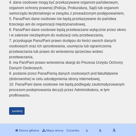
4. dane osobowe mogą być przekazywane organom państwowym,
organom ochrony prawnej (Policja, Prokuratura, Sąd) lub organom
samorządu terytorialnego w związku z prowadzonym postępowaniem,
5. Pana/Pani dane osobowe nie będą przekazywane do państwa
trzeciego ani do organizacji międzynarodowej,
6. Pana/Pani dane osobowe będą przetwarzane wyłącznie przez okres
i w zakresie niezbędnym do realizacji celu przetwarzania,
7. przysługuje Panu/Pani prawo dostępu do treści swoich danych
osobowych oraz ich sprostowania, usunięcia lub ograniczenia
przetwarzania lub prawo do wniesienia sprzeciwu wobec
przetwarzania,
8. ma Pan/Pani prawo wniesienia skargi do Prezesa Urzędu Ochrony
Danych Osobowych,
9. podanie przez Pana/Panią danych osobowych jest fakultatywne
(dobrowolne) w celu udostępnienia strony internetowej,
10. Pana/Pani dane osobowe nie będą podlegały zautomatyzowanym
procesom podejmowania decyzji przez Administratora, w tym
profilowaniu.
zamknij
Strona główna
Mapa strony
Czcionka