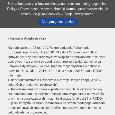
Strona korzysta z plików cookies w celu realizacji usług i zgodnie z
Polityką Prywatności
. Możesz określić warunki przechowywania lub
dostępu do plików cookies w Twojej przeglądarce.
Akceptuję ciasteczka
Informacja Administratora
Na podstawie art. 13 ust. 1 i 2 Rozporządzenia Parlamentu
Europejskiego i Rady (UE) 2016/679 z dnia 27 kwietnia 2016r. w
sprawie ochrony osób fizycznych w związku z przetwarzaniem danych
osobowych i w sprawie swobodnego przepływu takich danych oraz
uchylenia dyrektywy 95/46/WE (ogólne rozporządzenie o ochronie
danych), Dz. U. UE. L. 2016.119.1 z dnia 4 maja 2016r., dalej RODO
informuję:
1. dane Administratora i Inspektora Ochrony Danych znajdują się w
linku „Ochrona danych osobowych”,
2. Pana/Pani dane osobowe w postaci adresu IP, są przetwarzane w
celu udostępniania strony internetowej oraz wypełnienia obowiązków
prawnych spoczywających na administratorze(art.6 ust.1 lit.c RODO),
3. jeżeli korzysta Pan/Pani z odnośnika na stronie będącego adresem
e-mail placówki to zgadza się Pan/Pani na przetwarzanie danych w
celu udzielenia odpowiedzi,