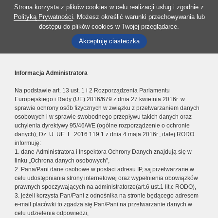
Strona korzysta z plików cookies w celu realizacji usług i zgodnie z
Polityką Prywatności
. Możesz określić warunki przechowywania lub
dostępu do plików cookies w Twojej przeglądarce.
Akceptuję ciasteczka
Informacja Administratora
Na podstawie art. 13 ust. 1 i 2 Rozporządzenia Parlamentu
Europejskiego i Rady (UE) 2016/679 z dnia 27 kwietnia 2016r. w
sprawie ochrony osób fizycznych w związku z przetwarzaniem danych
osobowych i w sprawie swobodnego przepływu takich danych oraz
uchylenia dyrektywy 95/46/WE (ogólne rozporządzenie o ochronie
danych), Dz. U. UE. L. 2016.119.1 z dnia 4 maja 2016r., dalej RODO
informuję:
1. dane Administratora i Inspektora Ochrony Danych znajdują się w
linku „Ochrona danych osobowych”,
2. Pana/Pani dane osobowe w postaci adresu IP, są przetwarzane w
celu udostępniania strony internetowej oraz wypełnienia obowiązków
prawnych spoczywających na administratorze(art.6 ust.1 lit.c RODO),
3. jeżeli korzysta Pan/Pani z odnośnika na stronie będącego adresem
e-mail placówki to zgadza się Pan/Pani na przetwarzanie danych w
celu udzielenia odpowiedzi,