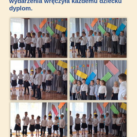
wydarzenia wręczyła każdemu dziecku
dyplom.