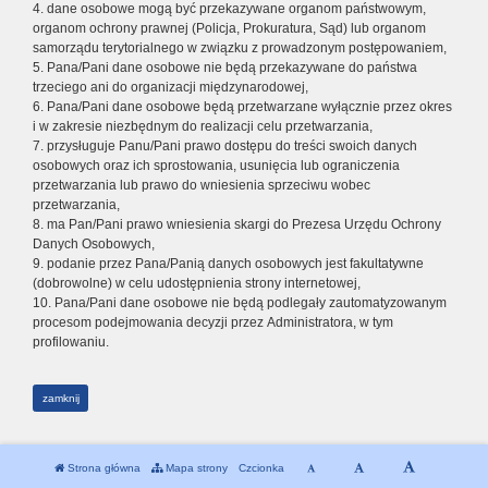
4. dane osobowe mogą być przekazywane organom państwowym,
organom ochrony prawnej (Policja, Prokuratura, Sąd) lub organom
samorządu terytorialnego w związku z prowadzonym postępowaniem,
5. Pana/Pani dane osobowe nie będą przekazywane do państwa
trzeciego ani do organizacji międzynarodowej,
6. Pana/Pani dane osobowe będą przetwarzane wyłącznie przez okres
i w zakresie niezbędnym do realizacji celu przetwarzania,
7. przysługuje Panu/Pani prawo dostępu do treści swoich danych
osobowych oraz ich sprostowania, usunięcia lub ograniczenia
przetwarzania lub prawo do wniesienia sprzeciwu wobec
przetwarzania,
8. ma Pan/Pani prawo wniesienia skargi do Prezesa Urzędu Ochrony
Danych Osobowych,
9. podanie przez Pana/Panią danych osobowych jest fakultatywne
(dobrowolne) w celu udostępnienia strony internetowej,
10. Pana/Pani dane osobowe nie będą podlegały zautomatyzowanym
procesom podejmowania decyzji przez Administratora, w tym
profilowaniu.
zamknij
Strona główna
Mapa strony
Czcionka