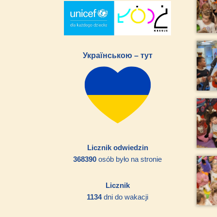
Українською – тут
Licznik odwiedzin
368390
osób było na stronie
Licznik
1134
dni do wakacji