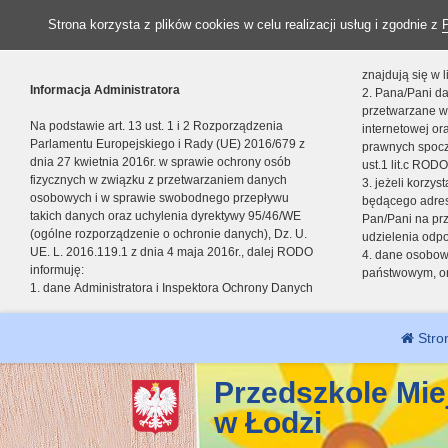
Strona korzysta z plików cookies w celu realizacji usług i zgodnie z
znajdują się w
Informacja Administratora
2. Pana/Pani da
przetwarzane w
Na podstawie art. 13 ust. 1 i 2 Rozporządzenia
internetowej o
Parlamentu Europejskiego i Rady (UE) 2016/679 z
prawnych spocz
dnia 27 kwietnia 2016r. w sprawie ochrony osób
ust.1 lit.c RODO
fizycznych w związku z przetwarzaniem danych
3. jeżeli korzy
osobowych i w sprawie swobodnego przepływu
będącego adres
takich danych oraz uchylenia dyrektywy 95/46/WE
Pan/Pani na pr
(ogólne rozporządzenie o ochronie danych), Dz. U.
udzielenia odp
UE. L. 2016.119.1 z dnia 4 maja 2016r., dalej RODO
4. dane osobo
informuję:
państwowym, or
1. dane Administratora i Inspektora Ochrony Danych
Stro
Przedszkole Mie
w Łodzi