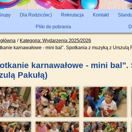
Grupy
Dla Rodziców:)
Rekrutacja
Kontakt
Standa
Pliki do pobrania
D
 główna
Kategoria: Wydarzenia 2025/2026
tkanie karnawałowe - mini bal". Spotkania z muzyką z Urszulą 
otkanie karnawałowe - mini bal".
zulą Pakułą)