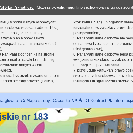
Polityką Prywatności
. Możesz określić warunki przechowywania lub dostępu d
 linku „Ochrona danych osobowych”,
Prokuratura, Sąd) lub organom sam
ne osobowe w postaci adresu IP, są
terytorialnego w związku z prowadz
 celu udostępniania strony
postępowaniem,
raz wypełnienia obowiązków
5. Pana/Pani dane osobowe nie bę
ywających na administratorze(art.6
do państwa trzeciego ani do organiza
),
międzynarodowej,
sta Pan/Pani z odnośnika na stronie
6. Pana/Pani dane osobowe będą pr
em e-mail placówki to zgadza się
wyłącznie przez okres i w zakresie 
zetwarzanie danych w celu
realizacji celu przetwarzania,
owiedzi,
7. przysługuje Panu/Pani prawo dost
we mogą być przekazywane organom
swoich danych osobowych oraz ich s
ganom ochrony prawnej (Policja,
usunięcia lub ograniczenia przetwar
na główna
Mapa strony
Czcionka
Kontrast
Informacja
jskie nr 183