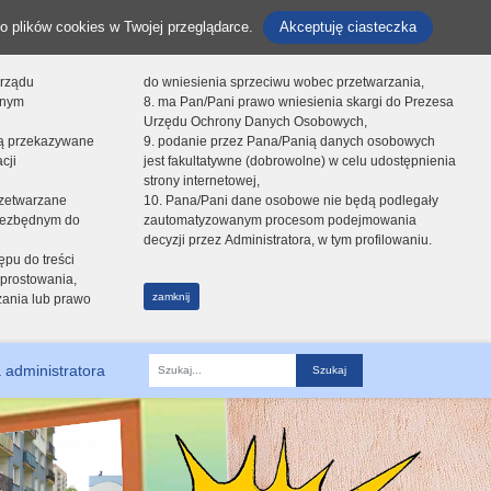
o plików cookies w Twojej przeglądarce.
Akceptuję ciasteczka
orządu
do wniesienia sprzeciwu wobec przetwarzania,
onym
8. ma Pan/Pani prawo wniesienia skargi do Prezesa
Urzędu Ochrony Danych Osobowych,
dą przekazywane
9. podanie przez Pana/Panią danych osobowych
cji
jest fakultatywne (dobrowolne) w celu udostępnienia
strony internetowej,
zetwarzane
10. Pana/Pani dane osobowe nie będą podlegały
niezbędnym do
zautomatyzowanym procesom podejmowania
decyzji przez Administratora, w tym profilowaniu.
ępu do treści
prostowania,
zamknij
zania lub prawo
 administratora
Fraza