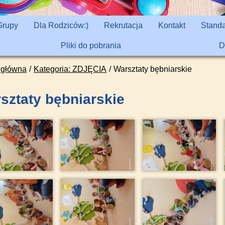
Grupy
Dla Rodziców:)
Rekrutacja
Kontakt
Standa
Pliki do pobrania
D
 główna
Kategoria: ZDJĘCIA
Warsztaty bębniarskie
sztaty bębniarskie