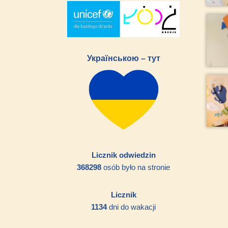
Українською – тут
Licznik odwiedzin
368298
osób było na stronie
Licznik
1134
dni do wakacji