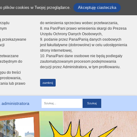
o plików cookies w Twojej przeglądarce.
Akceptuję ciasteczka
orządu
do wniesienia sprzeciwu wobec przetwarzania,
onym
8. ma Pan/Pani prawo wniesienia skargi do Prezesa
Urzędu Ochrony Danych Osobowych,
dą przekazywane
9. podanie przez Pana/Panią danych osobowych
cji
jest fakultatywne (dobrowolne) w celu udostępnienia
strony internetowej,
zetwarzane
10. Pana/Pani dane osobowe nie będą podlegały
niezbędnym do
zautomatyzowanym procesom podejmowania
decyzji przez Administratora, w tym profilowaniu.
ępu do treści
prostowania,
zamknij
zania lub prawo
 administratora
Fraza