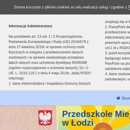
Strona korzysta z plików cookies w celu realizacji usług i zgodnie z
znajdują się w
Informacja Administratora
2. Pana/Pani da
przetwarzane w
Na podstawie art. 13 ust. 1 i 2 Rozporządzenia
internetowej o
Parlamentu Europejskiego i Rady (UE) 2016/679 z
prawnych spocz
dnia 27 kwietnia 2016r. w sprawie ochrony osób
ust.1 lit.c RODO
fizycznych w związku z przetwarzaniem danych
3. jeżeli korzy
osobowych i w sprawie swobodnego przepływu
będącego adres
takich danych oraz uchylenia dyrektywy 95/46/WE
Pan/Pani na pr
(ogólne rozporządzenie o ochronie danych), Dz. U.
udzielenia odp
UE. L. 2016.119.1 z dnia 4 maja 2016r., dalej RODO
4. dane osobo
informuję:
państwowym, or
1. dane Administratora i Inspektora Ochrony Danych
Stro
Przedszkole Mie
w Łodzi