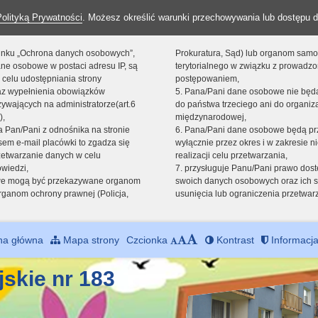
Polityką Prywatności
. Możesz określić warunki przechowywania lub dostępu d
 linku „Ochrona danych osobowych”,
Prokuratura, Sąd) lub organom sam
ne osobowe w postaci adresu IP, są
terytorialnego w związku z prowadz
 celu udostępniania strony
postępowaniem,
raz wypełnienia obowiązków
5. Pana/Pani dane osobowe nie bę
ywających na administratorze(art.6
do państwa trzeciego ani do organiza
),
międzynarodowej,
sta Pan/Pani z odnośnika na stronie
6. Pana/Pani dane osobowe będą pr
em e-mail placówki to zgadza się
wyłącznie przez okres i w zakresie 
zetwarzanie danych w celu
realizacji celu przetwarzania,
owiedzi,
7. przysługuje Panu/Pani prawo dost
we mogą być przekazywane organom
swoich danych osobowych oraz ich s
ganom ochrony prawnej (Policja,
usunięcia lub ograniczenia przetwar
na główna
Mapa strony
Czcionka
Kontrast
Informacja
jskie nr 183