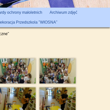
rdy ochrony małoletnich
Archiwum zdjęć
ekoracja Przedszkola "WIOSNA"
czne"