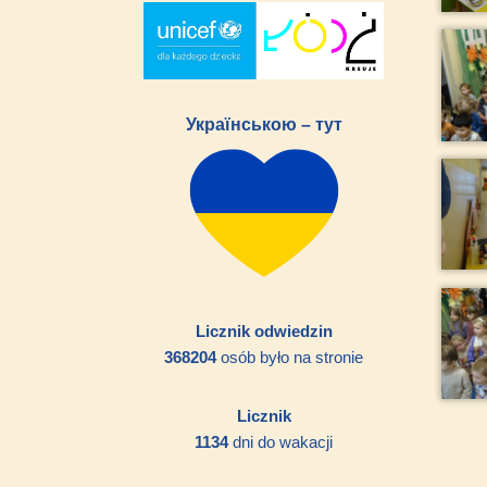
Українською – тут
Licznik odwiedzin
368204
osób było na stronie
Licznik
1134
dni do wakacji