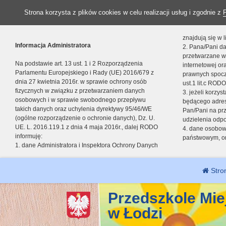
Strona korzysta z plików cookies w celu realizacji usług i zgodnie z
znajdują się w
Informacja Administratora
2. Pana/Pani da
przetwarzane w
Na podstawie art. 13 ust. 1 i 2 Rozporządzenia
internetowej o
Parlamentu Europejskiego i Rady (UE) 2016/679 z
prawnych spocz
dnia 27 kwietnia 2016r. w sprawie ochrony osób
ust.1 lit.c RODO
fizycznych w związku z przetwarzaniem danych
3. jeżeli korzy
osobowych i w sprawie swobodnego przepływu
będącego adres
takich danych oraz uchylenia dyrektywy 95/46/WE
Pan/Pani na pr
(ogólne rozporządzenie o ochronie danych), Dz. U.
udzielenia odp
UE. L. 2016.119.1 z dnia 4 maja 2016r., dalej RODO
4. dane osobo
informuję:
państwowym, or
1. dane Administratora i Inspektora Ochrony Danych
Stro
Przedszkole Mie
w Łodzi