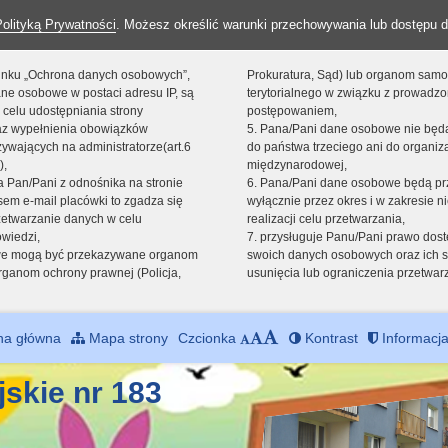
Polityką Prywatności
. Możesz określić warunki przechowywania lub dostępu d
 linku „Ochrona danych osobowych”,
Prokuratura, Sąd) lub organom sam
ne osobowe w postaci adresu IP, są
terytorialnego w związku z prowadz
 celu udostępniania strony
postępowaniem,
raz wypełnienia obowiązków
5. Pana/Pani dane osobowe nie bę
ywających na administratorze(art.6
do państwa trzeciego ani do organiza
),
międzynarodowej,
sta Pan/Pani z odnośnika na stronie
6. Pana/Pani dane osobowe będą pr
em e-mail placówki to zgadza się
wyłącznie przez okres i w zakresie 
zetwarzanie danych w celu
realizacji celu przetwarzania,
owiedzi,
7. przysługuje Panu/Pani prawo dost
we mogą być przekazywane organom
swoich danych osobowych oraz ich s
ganom ochrony prawnej (Policja,
usunięcia lub ograniczenia przetwar
na główna
Mapa strony
Czcionka
Kontrast
Informacja
jskie nr 183