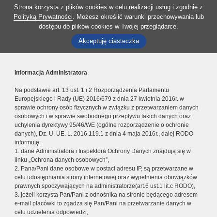
Strona korzysta z plików cookies w celu realizacji usług i zgodnie z
Polityką Prywatności
. Możesz określić warunki przechowywania lub
dostępu do plików cookies w Twojej przeglądarce.
Akceptuję ciasteczka
Informacja Administratora
Na podstawie art. 13 ust. 1 i 2 Rozporządzenia Parlamentu
Europejskiego i Rady (UE) 2016/679 z dnia 27 kwietnia 2016r. w
sprawie ochrony osób fizycznych w związku z przetwarzaniem danych
osobowych i w sprawie swobodnego przepływu takich danych oraz
uchylenia dyrektywy 95/46/WE (ogólne rozporządzenie o ochronie
danych), Dz. U. UE. L. 2016.119.1 z dnia 4 maja 2016r., dalej RODO
informuję:
1. dane Administratora i Inspektora Ochrony Danych znajdują się w
linku „Ochrona danych osobowych”,
2. Pana/Pani dane osobowe w postaci adresu IP, są przetwarzane w
celu udostępniania strony internetowej oraz wypełnienia obowiązków
prawnych spoczywających na administratorze(art.6 ust.1 lit.c RODO),
3. jeżeli korzysta Pan/Pani z odnośnika na stronie będącego adresem
e-mail placówki to zgadza się Pan/Pani na przetwarzanie danych w
celu udzielenia odpowiedzi,