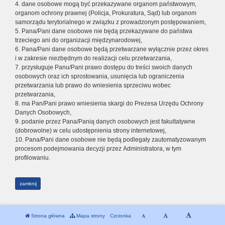
4. dane osobowe mogą być przekazywane organom państwowym,
organom ochrony prawnej (Policja, Prokuratura, Sąd) lub organom
samorządu terytorialnego w związku z prowadzonym postępowaniem,
5. Pana/Pani dane osobowe nie będą przekazywane do państwa
trzeciego ani do organizacji międzynarodowej,
6. Pana/Pani dane osobowe będą przetwarzane wyłącznie przez okres
i w zakresie niezbędnym do realizacji celu przetwarzania,
7. przysługuje Panu/Pani prawo dostępu do treści swoich danych
osobowych oraz ich sprostowania, usunięcia lub ograniczenia
przetwarzania lub prawo do wniesienia sprzeciwu wobec
przetwarzania,
8. ma Pan/Pani prawo wniesienia skargi do Prezesa Urzędu Ochrony
Danych Osobowych,
9. podanie przez Pana/Panią danych osobowych jest fakultatywne
(dobrowolne) w celu udostępnienia strony internetowej,
10. Pana/Pani dane osobowe nie będą podlegały zautomatyzowanym
procesom podejmowania decyzji przez Administratora, w tym
profilowaniu.
zamknij
Strona główna
Mapa strony
Czcionka