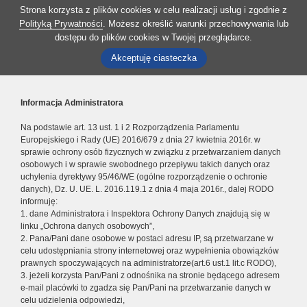
Strona korzysta z plików cookies w celu realizacji usług i zgodnie z
Polityką Prywatności
. Możesz określić warunki przechowywania lub
dostępu do plików cookies w Twojej przeglądarce.
Akceptuję ciasteczka
Informacja Administratora
Na podstawie art. 13 ust. 1 i 2 Rozporządzenia Parlamentu
Europejskiego i Rady (UE) 2016/679 z dnia 27 kwietnia 2016r. w
sprawie ochrony osób fizycznych w związku z przetwarzaniem danych
osobowych i w sprawie swobodnego przepływu takich danych oraz
uchylenia dyrektywy 95/46/WE (ogólne rozporządzenie o ochronie
danych), Dz. U. UE. L. 2016.119.1 z dnia 4 maja 2016r., dalej RODO
informuję:
1. dane Administratora i Inspektora Ochrony Danych znajdują się w
linku „Ochrona danych osobowych”,
2. Pana/Pani dane osobowe w postaci adresu IP, są przetwarzane w
celu udostępniania strony internetowej oraz wypełnienia obowiązków
prawnych spoczywających na administratorze(art.6 ust.1 lit.c RODO),
3. jeżeli korzysta Pan/Pani z odnośnika na stronie będącego adresem
e-mail placówki to zgadza się Pan/Pani na przetwarzanie danych w
celu udzielenia odpowiedzi,