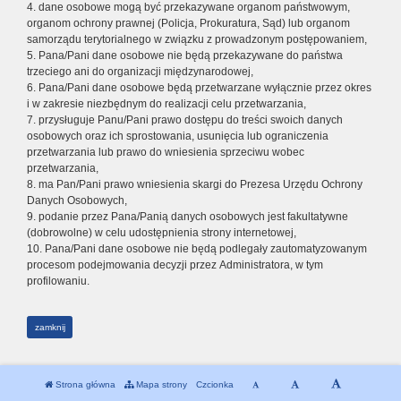
4. dane osobowe mogą być przekazywane organom państwowym,
organom ochrony prawnej (Policja, Prokuratura, Sąd) lub organom
samorządu terytorialnego w związku z prowadzonym postępowaniem,
5. Pana/Pani dane osobowe nie będą przekazywane do państwa
trzeciego ani do organizacji międzynarodowej,
6. Pana/Pani dane osobowe będą przetwarzane wyłącznie przez okres
i w zakresie niezbędnym do realizacji celu przetwarzania,
7. przysługuje Panu/Pani prawo dostępu do treści swoich danych
osobowych oraz ich sprostowania, usunięcia lub ograniczenia
przetwarzania lub prawo do wniesienia sprzeciwu wobec
przetwarzania,
8. ma Pan/Pani prawo wniesienia skargi do Prezesa Urzędu Ochrony
Danych Osobowych,
9. podanie przez Pana/Panią danych osobowych jest fakultatywne
(dobrowolne) w celu udostępnienia strony internetowej,
10. Pana/Pani dane osobowe nie będą podlegały zautomatyzowanym
procesom podejmowania decyzji przez Administratora, w tym
profilowaniu.
zamknij
Strona główna
Mapa strony
Czcionka