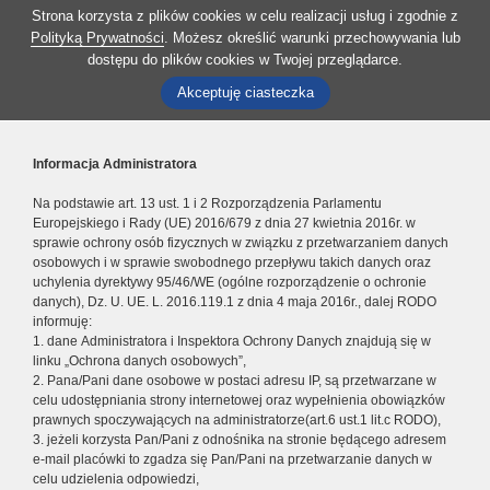
Strona korzysta z plików cookies w celu realizacji usług i zgodnie z
Polityką Prywatności
. Możesz określić warunki przechowywania lub
dostępu do plików cookies w Twojej przeglądarce.
Akceptuję ciasteczka
Informacja Administratora
Na podstawie art. 13 ust. 1 i 2 Rozporządzenia Parlamentu
Europejskiego i Rady (UE) 2016/679 z dnia 27 kwietnia 2016r. w
sprawie ochrony osób fizycznych w związku z przetwarzaniem danych
osobowych i w sprawie swobodnego przepływu takich danych oraz
uchylenia dyrektywy 95/46/WE (ogólne rozporządzenie o ochronie
danych), Dz. U. UE. L. 2016.119.1 z dnia 4 maja 2016r., dalej RODO
informuję:
1. dane Administratora i Inspektora Ochrony Danych znajdują się w
linku „Ochrona danych osobowych”,
2. Pana/Pani dane osobowe w postaci adresu IP, są przetwarzane w
celu udostępniania strony internetowej oraz wypełnienia obowiązków
prawnych spoczywających na administratorze(art.6 ust.1 lit.c RODO),
3. jeżeli korzysta Pan/Pani z odnośnika na stronie będącego adresem
e-mail placówki to zgadza się Pan/Pani na przetwarzanie danych w
celu udzielenia odpowiedzi,