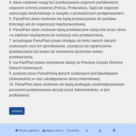
4. dane osobowe mogą być przekazywane organom państwowym,
organom ochrony prawnej (Policja, Prokuratura, Sąd) lub organom
samorządu terytorialnego w związku z prowadzonym postępowaniem,
5. Pana/Pani dane osobowe nie będą przekazywane do państwa
trzeciego ani do organizacji międzynarodowej,
6. Pana/Pani dane osobowe będą przetwarzane wyłącznie przez okres
i w zakresie niezbędnym do realizacji celu przetwarzania,
7. przysługuje Panu/Pani prawo dostępu do treści swoich danych
osobowych oraz ich sprostowania, usunięcia lub ograniczenia
przetwarzania lub prawo do wniesienia sprzeciwu wobec
przetwarzania,
8. ma Pan/Pani prawo wniesienia skargi do Prezesa Urzędu Ochrony
Danych Osobowych,
9. podanie przez Pana/Panią danych osobowych jest fakultatywne
(dobrowolne) w celu udostępnienia strony internetowej,
10. Pana/Pani dane osobowe nie będą podlegały zautomatyzowanym
procesom podejmowania decyzji przez Administratora, w tym
profilowaniu.
zamknij
Strona główna
Mapa strony
Czcionka