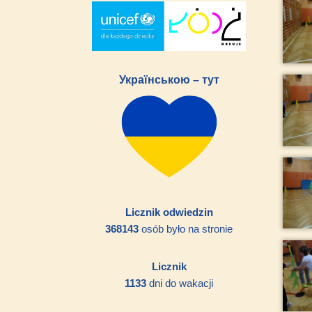
Українською – тут
Licznik odwiedzin
368143
osób było na stronie
Licznik
1133
dni do wakacji