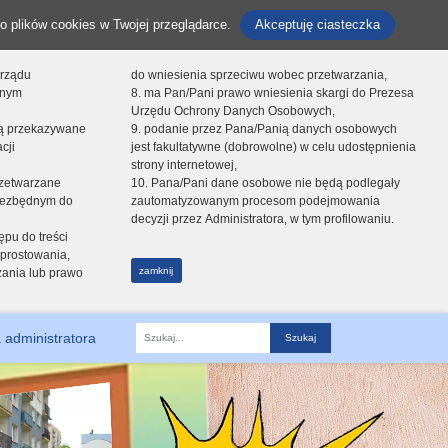
o plików cookies w Twojej przeglądarce.
Akceptuję ciasteczka
orządu
do wniesienia sprzeciwu wobec przetwarzania,
onym
8. ma Pan/Pani prawo wniesienia skargi do Prezesa
Urzędu Ochrony Danych Osobowych,
dą przekazywane
9. podanie przez Pana/Panią danych osobowych
cji
jest fakultatywne (dobrowolne) w celu udostępnienia
strony internetowej,
zetwarzane
10. Pana/Pani dane osobowe nie będą podlegały
niezbędnym do
zautomatyzowanym procesom podejmowania
decyzji przez Administratora, w tym profilowaniu.
ępu do treści
prostowania,
zamknij
zania lub prawo
 administratora
Fraza