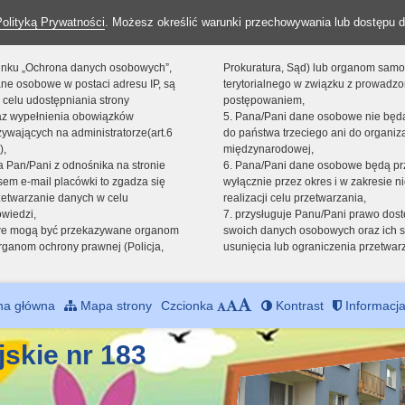
Polityką Prywatności
. Możesz określić warunki przechowywania lub dostępu d
 linku „Ochrona danych osobowych”,
Prokuratura, Sąd) lub organom sam
ne osobowe w postaci adresu IP, są
terytorialnego w związku z prowadz
 celu udostępniania strony
postępowaniem,
raz wypełnienia obowiązków
5. Pana/Pani dane osobowe nie bę
ywających na administratorze(art.6
do państwa trzeciego ani do organiza
),
międzynarodowej,
sta Pan/Pani z odnośnika na stronie
6. Pana/Pani dane osobowe będą pr
em e-mail placówki to zgadza się
wyłącznie przez okres i w zakresie 
zetwarzanie danych w celu
realizacji celu przetwarzania,
owiedzi,
7. przysługuje Panu/Pani prawo dost
we mogą być przekazywane organom
swoich danych osobowych oraz ich s
ganom ochrony prawnej (Policja,
usunięcia lub ograniczenia przetwar
na główna
Mapa strony
Czcionka
Kontrast
Informacja
jskie nr 183