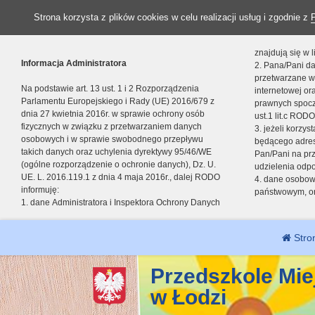
Strona korzysta z plików cookies w celu realizacji usług i zgodnie z
znajdują się w
Informacja Administratora
2. Pana/Pani da
przetwarzane w
Na podstawie art. 13 ust. 1 i 2 Rozporządzenia
internetowej o
Parlamentu Europejskiego i Rady (UE) 2016/679 z
prawnych spocz
dnia 27 kwietnia 2016r. w sprawie ochrony osób
ust.1 lit.c RODO
fizycznych w związku z przetwarzaniem danych
3. jeżeli korzy
osobowych i w sprawie swobodnego przepływu
będącego adres
takich danych oraz uchylenia dyrektywy 95/46/WE
Pan/Pani na pr
(ogólne rozporządzenie o ochronie danych), Dz. U.
udzielenia odp
UE. L. 2016.119.1 z dnia 4 maja 2016r., dalej RODO
4. dane osobo
informuję:
państwowym, or
1. dane Administratora i Inspektora Ochrony Danych
Stro
Przedszkole Mie
w Łodzi