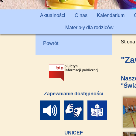
Aktualności
O nas
Kalendarium
Materiały dla rodziców
Strona
Powrót
"Za
Nasze
"Świ
Zapewnianie dostępności
UNICEF