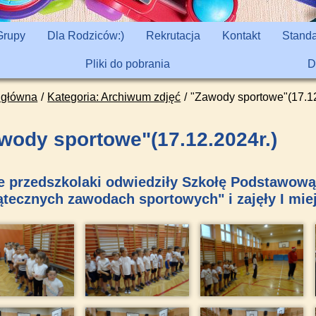
Grupy
Dla Rodziców:)
Rekrutacja
Kontakt
Standa
Pliki do pobrania
D
 główna
Kategoria: Archiwum zdjęć
"Zawody sportowe"(17.12
wody sportowe"(17.12.2024r.)
 przedszkolaki odwiedziły Szkołę Podstawową n
ątecznych zawodach sportowych" i zajęły I mie